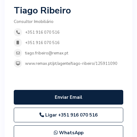
Tiago Ribeiro
Consultor Imobiliário
+351 916 070 516
+351 916 070 516
tiago.fribeiro@remax.pt
www.remax.pt/pt/agente/tiago-ribeiro/125911090
Enviar Email
Ligar
+351 916 070 516
WhatsApp